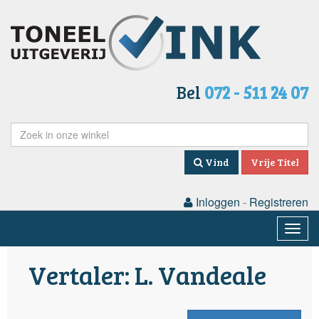
Bel
072 - 511 24 07
Vind
Vrije Titel
Inloggen
-
Registreren
Togg
navig
Vertaler: L. Vandeale