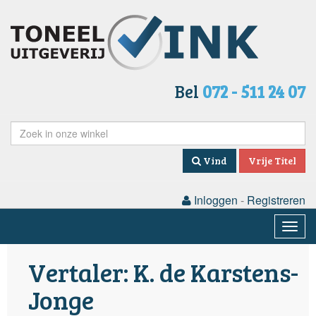
Bel
072 - 511 24 07
Vind
Vrije Titel
Inloggen
-
Registreren
Togg
navig
Vertaler: K. de Karstens-
Jonge