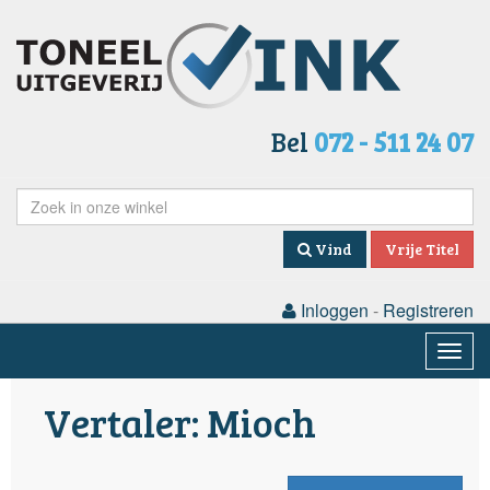
Bel
072 - 511 24 07
Vind
Vrije Titel
Inloggen
-
Registreren
Togg
navig
Vertaler: Mioch