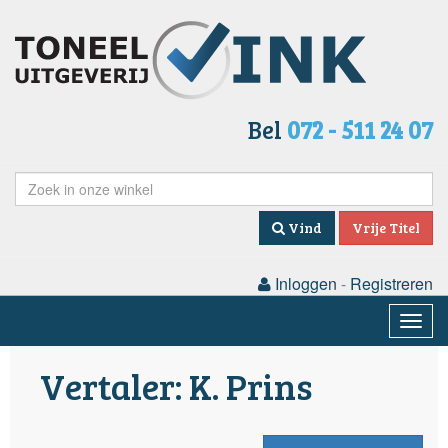
Bel
072 - 511 24 07
Vind
Vrije Titel
Inloggen
-
Registreren
Togg
navig
Vertaler: K. Prins