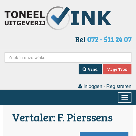
Bel
072 - 511 24 07
Vind
Vrije Titel
Inloggen
-
Registreren
Togg
navig
Vertaler: F. Pierssens