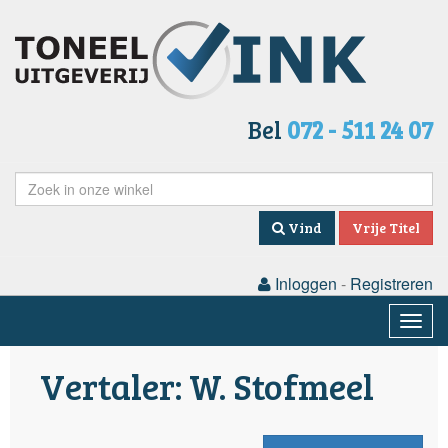
Bel
072 - 511 24 07
Vind
Vrije Titel
Inloggen
-
Registreren
Togg
navig
Vertaler: W. Stofmeel