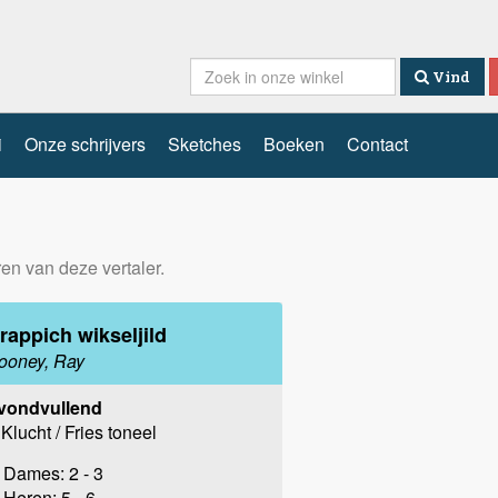
Vind
i
Onze schrijvers
Sketches
Boeken
Contact
ren van deze vertaler.
rappich wikseljild
ooney, Ray
vondvullend
Klucht / Fries toneel
Dames: 2 - 3
Heren: 5 - 6