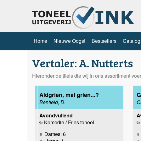
Home
Nieuwe Oogst
Bestsellers
Catalog
Vertaler: A. Nutterts
Hieronder de titels die wij in ons assortiment voe
Aldgrien, mal grien...?
G
Benfield, D.
C
Avondvullend
A
Komedie / Fries toneel
Dames: 6
Heren: 4