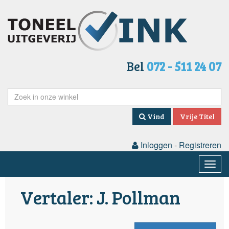
Bel
072 - 511 24 07
Vind
Vrije Titel
Inloggen
-
Registreren
Togg
navig
Vertaler: J. Pollman