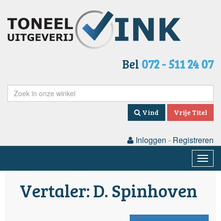
Bel
072 - 511 24 07
Vind
Vrije Titel
Inloggen
-
Registreren
Togg
navig
Vertaler: D. Spinhoven