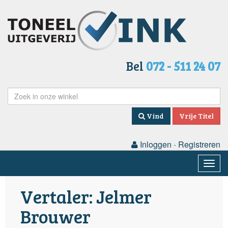
Bel
072 - 511 24 07
Vind
Vrije Titel
Inloggen
-
Registreren
Togg
navig
Vertaler: Jelmer
Brouwer