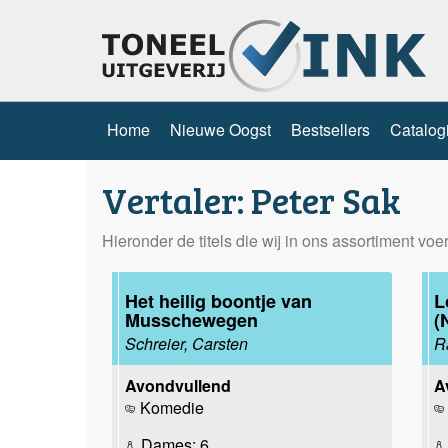
Home
Nieuwe Oogst
Bestsellers
Catalog
Vertaler: Peter Sak
Hieronder de titels die wij in ons assortiment vo
Het heilig boontje van
L
Musschewegen
(
Schreier, Carsten
R
Avondvullend
A
Komedie
Dames: 6