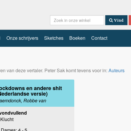
Vind
i
Onze schrijvers
Sketches
Boeken
Contact
eren van deze vertaler. Peter Sak komt tevens voor in:
Auteurs
ockdowns en andere shit
Nederlandse versie)
aemdonck, Robbe van
vondvullend
Klucht
Dames: 4 - 5