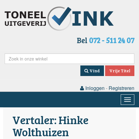
Bel
072 - 511 24 07
Vind
Vrije Titel
Inloggen
-
Registreren
Togg
navig
Vertaler: Hinke
Wolthuizen