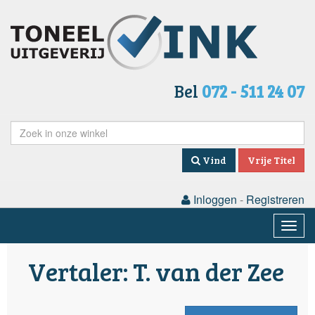
Bel
072 - 511 24 07
Vind
Vrije Titel
Inloggen
-
Registreren
Togg
navig
Vertaler: T. van der Zee