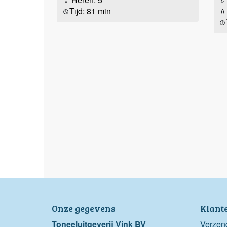
Tijd: 81 min
Onze gegevens
Klant
Toneeluitgeverij Vink BV
Verzen