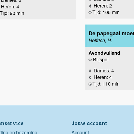
Heren: 2
Heren: 4
Tijd: 105 min
Tijd: 90 min
De papegaai moet
Helfrich, H.
Avondvullend
Blijspel
Dames: 4
Heren: 4
Tijd: 110 min
enservice
Jouw account
ding en bezorging
Account