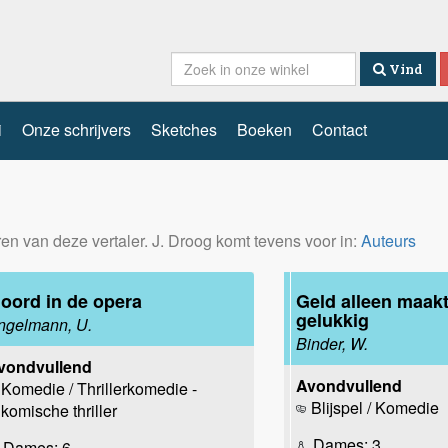
Vind
i
Onze schrijvers
Sketches
Boeken
Contact
eren van deze vertaler. J. Droog komt tevens voor in:
Auteurs
oord in de opera
Geld alleen maakt
gelukkig
ngelmann, U.
Binder, W.
vondvullend
Avondvullend
Komedie / Thrillerkomedie -
Blijspel / Komedie
komische thriller
Dames: 3
Dames: 6