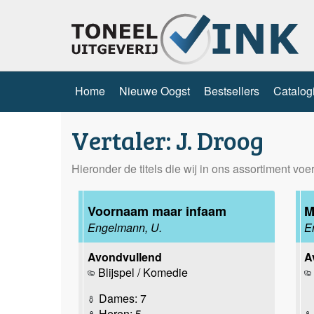
Home
Nieuwe Oogst
Bestsellers
Catalog
Vertaler: J. Droog
Hieronder de titels die wij in ons assortiment vo
Voornaam maar infaam
M
Engelmann, U.
E
Avondvullend
A
Blijspel / Komedie
Dames: 7
Heren: 5