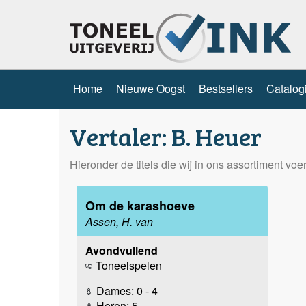
Home
Nieuwe Oogst
Bestsellers
Catalog
Vertaler: B. Heuer
Hieronder de titels die wij in ons assortiment vo
Om de karashoeve
Assen, H. van
Avondvullend
Toneelspelen
Dames: 0 - 4
Heren: 5