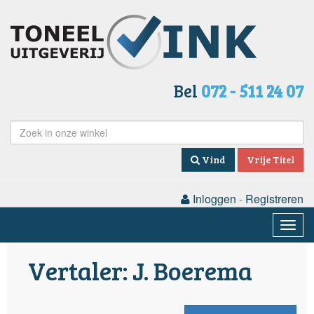
Bel
072 - 511 24 07
Vind
Vrije Titel
Inloggen
-
Registreren
Togg
navig
Vertaler: J. Boerema