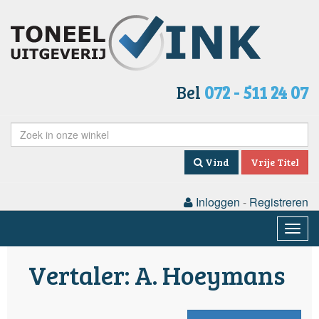
Bel
072 - 511 24 07
Vind
Vrije Titel
Inloggen
-
Registreren
Togg
navig
Vertaler: A. Hoeymans