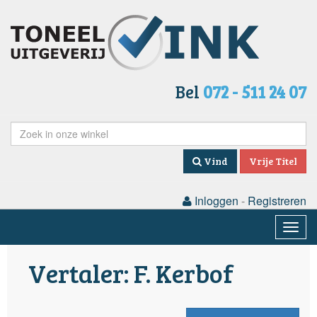
Bel
072 - 511 24 07
Vind
Vrije Titel
Inloggen
-
Registreren
Togg
navig
Vertaler: F. Kerbof