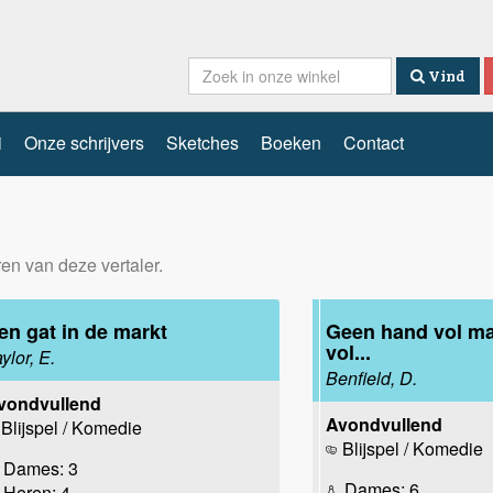
Vind
i
Onze schrijvers
Sketches
Boeken
Contact
ren van deze vertaler.
en gat in de markt
Geen hand vol ma
vol...
ylor, E.
Benfield, D.
vondvullend
Avondvullend
Blijspel / Komedie
Blijspel / Komedie
Dames: 3
Dames: 6
Heren: 4