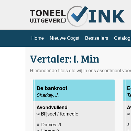
Home
Nieuwe Oogst
Bestsellers
Catalog
Vertaler: I. Min
Hieronder de titels die wij in ons assortiment voe
De bankroof
E
Sharkey, J.
Ta
Avondvullend
A
Blijspel / Komedie
Dames: 3
Heren: 3