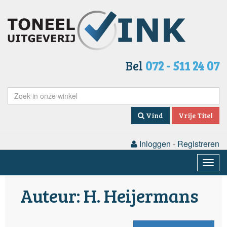
Bel
072 - 511 24 07
Vind
Vrije Titel
Inloggen
-
Registreren
Togg
navig
Auteur: H. Heijermans