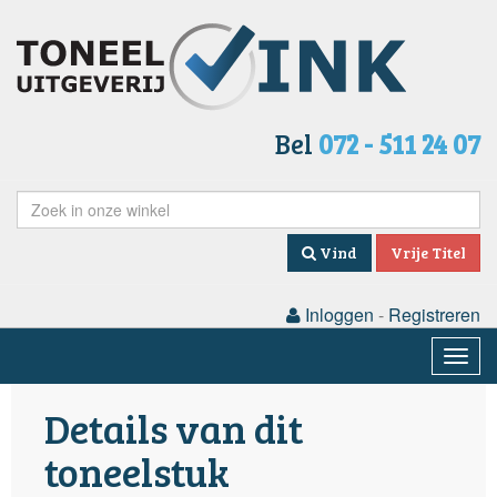
Bel
072 - 511 24 07
Vind
Vrije Titel
Inloggen
-
Registreren
Togg
navig
Details van dit
toneelstuk