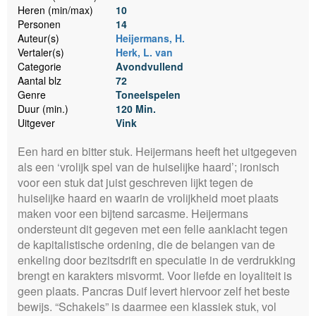
Heren (min/max)
10
Personen
14
Auteur(s)
Heijermans, H.
Vertaler(s)
Herk, L. van
Categorie
Avondvullend
Aantal blz
72
Genre
Toneelspelen
Duur (min.)
120 Min.
Uitgever
Vink
Een hard en bitter stuk. Heijermans heeft het uitgegeven
als een ‘vrolijk spel van de huiselijke haard’; ironisch
voor een stuk dat juist geschreven lijkt tegen de
huiselijke haard en waarin de vrolijkheid moet plaats
maken voor een bijtend sarcasme. Heijermans
ondersteunt dit gegeven met een felle aanklacht tegen
de kapitalistische ordening, die de belangen van de
enkeling door bezitsdrift en speculatie in de verdrukking
brengt en karakters misvormt. Voor liefde en loyaliteit is
geen plaats. Pancras Duif levert hiervoor zelf het beste
bewijs. “Schakels” is daarmee een klassiek stuk, vol