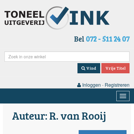
Bel
072 - 511 24 07
Vind
Vrije Titel
Inloggen
-
Registreren
Togg
navig
Auteur: R. van Rooij