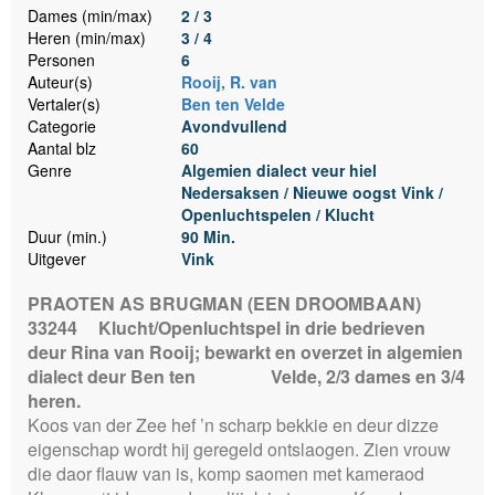
Dames (min/max)
2 / 3
Heren (min/max)
3 / 4
Personen
6
Auteur(s)
Rooij, R. van
Vertaler(s)
Ben ten Velde
Categorie
Avondvullend
Aantal blz
60
Genre
Algemien dialect veur hiel
Nedersaksen / Nieuwe oogst Vink /
Openluchtspelen / Klucht
Duur (min.)
90 Min.
Uitgever
Vink
PRAOTEN AS BRUGMAN (EEN DROOMBAAN)
33244
Klucht/Openluchtspel in drie bedrieven
deur Rina van Rooij; bewarkt en overzet in algemien
dialect deur Ben ten Velde, 2/3 dames en 3/4
heren.
Koos van der Zee hef ’n scharp bekkie en deur dizze
eigenschap wordt hij geregeld ontslaogen. Zien vrouw
die daor flauw van is, komp saomen met kameraod