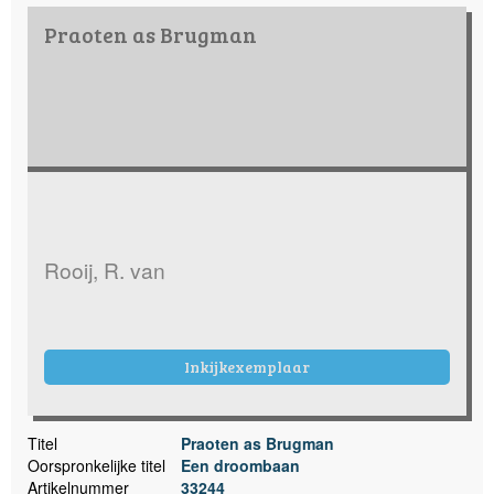
Praoten as Brugman
Rooij, R. van
Inkijkexemplaar
Titel
Praoten as Brugman
Oorspronkelijke titel
Een droombaan
Artikelnummer
33244