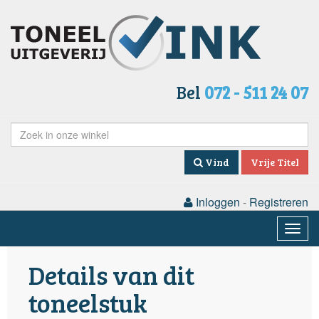
Bel
072 - 511 24 07
Vind
Vrije Titel
Inloggen
-
Registreren
Togg
navig
Details van dit
toneelstuk