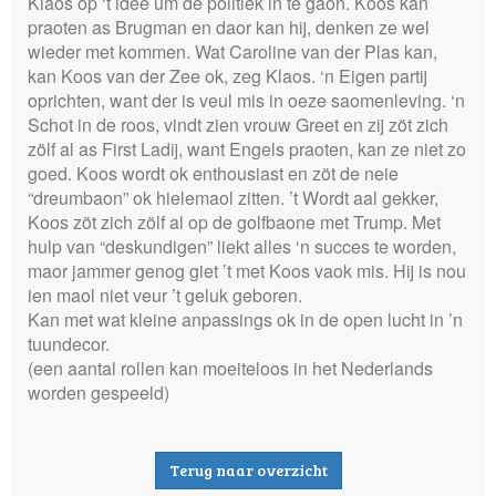
Klaos op ‘t idee um de politiek in te gaon. Koos kan
praoten as Brugman en daor kan hij, denken ze wel
wieder met kommen. Wat Caroline van der Plas kan,
kan Koos van der Zee ok, zeg Klaos. ‘n Eigen partij
oprichten, want der is veul mis in oeze saomenleving. ‘n
Schot in de roos, vindt zien vrouw Greet en zij zöt zich
zölf al as First Ladij, want Engels praoten, kan ze niet zo
goed. Koos wordt ok enthousiast en zöt de neie
“dreumbaon” ok hielemaol zitten. ’t Wordt aal gekker,
Koos zöt zich zölf al op de golfbaone met Trump. Met
hulp van “deskundigen” liekt alles ‘n succes te worden,
maor jammer genog giet ’t met Koos vaok mis. Hij is nou
ien maol niet veur ’t geluk geboren.
Kan met wat kleine anpassings ok in de open lucht in ’n
tuundecor.
(een aantal rollen kan moeiteloos in het Nederlands
worden gespeeld)
Terug naar overzicht