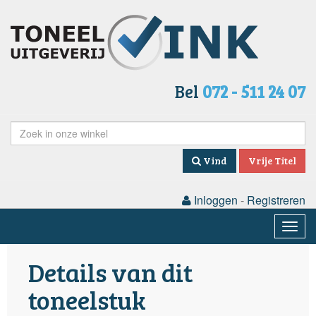
Bel
072 - 511 24 07
Vind
Vrije Titel
Inloggen
-
Registreren
Togg
navig
Details van dit
toneelstuk