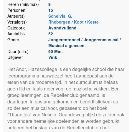
Heren (min/max)
9
Personen
15
Auteur(s)
Schelvis, G.
Vertaler(s)
Rhebergen
/
Koot
/
Keste
Categorie
Avondvullend
Aantal blz
52
Genre
Jongerentoneel / Jongerenmusical /
Musical algemeen
Duur (min.)
90 Min.
Uitgever
Vink
Het Andr‚ Hazescollege is een degelijke school die haar
leerprogramma nauwgezet heeft aangepast aan de
eisen van de moderne tijd. In het curriculum is helaas
geen tijd en laats meer voor de muzische vakken. Een
groep leerlingen, de Rebellenclub genaamd, is
daartegen in opstand gekomen en bereidt stiekem op
zolder een musical voor, gebaseerd op het boek
"Titaantjes" van Nescio. Gaandeweg blijkt de zolder ook
voor andere heimelijke doeleinden te worden gebruikt,
hetgeen het bestaan van de Rebellenclub en het