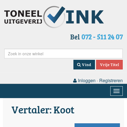
Bel
072 - 511 24 07
Vind
Vrije Titel
Inloggen
-
Registreren
Togg
navig
Vertaler: Koot