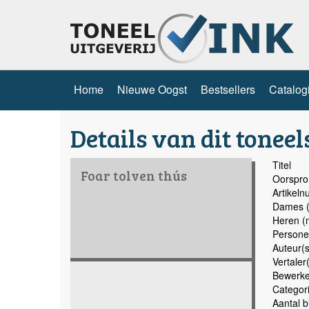
Home
Nieuwe Oogst
Bestsellers
Catalog
Details van dit toneel
Titel
Foar tolven thús
Oorspron
Artikel
Dames (
Heren (
Persone
Auteur(s
Vertaler
Bewerke
Categor
Aantal b