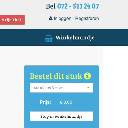
Bel
072 - 511 24 07
Inloggen
-
Registreren
Vrije Titel
Winkelmandje
Bestel dit stuk
Maak uw keuze...
Prijs:
€ 0,00
Stop in winkelmandje