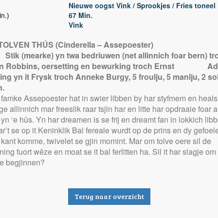
Nieuwe oogst Vink / Sprookjes / Fries toneel
n.)
67 Min.
Vink
OLVEN THÚS (Cinderella – Assepoester)
Stik (mearke) yn twa bedriuwen (net allinnich foar bern) tr
n Robbins, oersetting en bewurking troch Ernst Ad
ing yn it Frysk troch Anneke Burgy, 5 froulju, 5 manlju, 2 s
n.
e famke Assepoester hat in swier libben by har styfmem en heals
 allinnich mar freeslik raar tsjin har en litte har opdraaie foar al
 yn ‘e hûs. Yn har dreamen is se frij en dreamt fan in lokkich lib
’t se op it Keninklik Bal fereale wurdt op de prins en dy gefoel
 kant komme, twivelet se gjin momint. Mar om tolve oere sil de
ing fuort wêze en moat se it bal ferlitten ha. Sil it har slagje om i
te begjinnen?
Terug naar overzicht