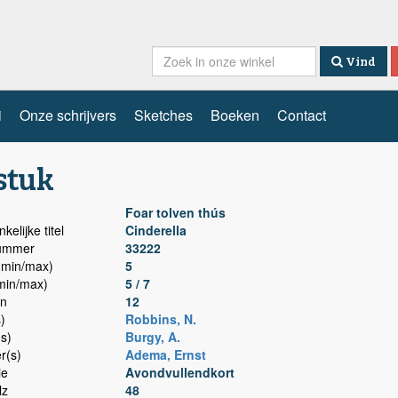
Vind
i
Onze schrijvers
Sketches
Boeken
Contact
stuk
Foar tolven thús
kelijke titel
Cinderella
nummer
33222
min/max)
5
min/max)
5 / 7
n
12
)
Robbins, N.
(s)
Burgy, A.
r(s)
Adema, Ernst
ie
Avondvullendkort
lz
48