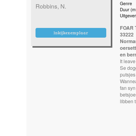
Genre
Robbins, N.
Duur (mi
Uitgever
FOAR T
Inkijkexemplaar
33222
Norma
oersett
en ber
It leav
Se dogge
putsjes
Wannear
fan syn
betsjoen
libben 