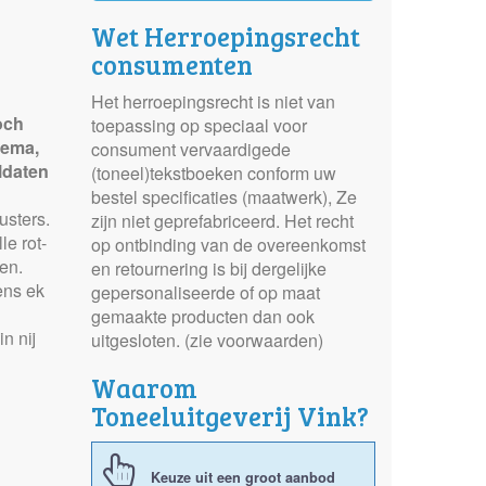
Wet Herroepingsrecht
consumenten
Het herroepingsrecht is niet van
och
toepassing op speciaal voor
ema,
consument vervaardigede
oldaten
(toneel)tekstboeken conform uw
bestel specificaties (maatwerk), Ze
usters.
zijn niet geprefabriceerd. Het recht
le rot-
op ontbinding van de overeenkomst
ben.
en retournering is bij dergelijke
ens ek
gepersonaliseerde of op maat
gemaakte producten dan ook
n nij
uitgesloten. (zie voorwaarden)
Waarom
Toneeluitgeverij Vink?
Keuze uit een groot aanbod