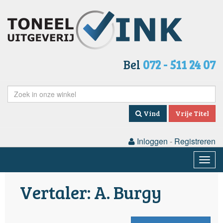
Bel
072 - 511 24 07
Vind
Vrije Titel
Inloggen
-
Registreren
Togg
navig
Vertaler: A. Burgy