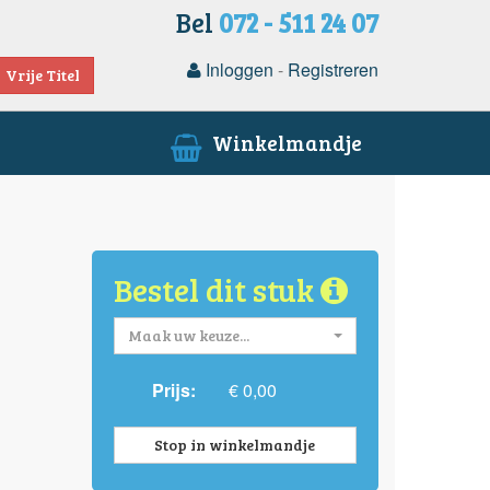
Bel
072 - 511 24 07
Inloggen
-
Registreren
Vrije Titel
Winkelmandje
Bestel dit stuk
Maak uw keuze...
Prijs:
€ 0,00
Stop in winkelmandje