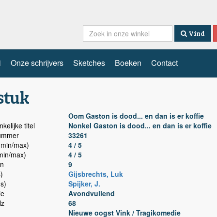
Vind
i
Onze schrijvers
Sketches
Boeken
Contact
stuk
Oom Gaston is dood... en dan is er koffie
kelijke titel
Nonkel Gaston is dood... en dan is er koffie
nummer
33261
min/max)
4 / 5
min/max)
4 / 5
n
9
)
Gijsbrechts, Luk
(s)
Spijker, J.
ie
Avondvullend
lz
68
Nieuwe oogst Vink / Tragikomedie