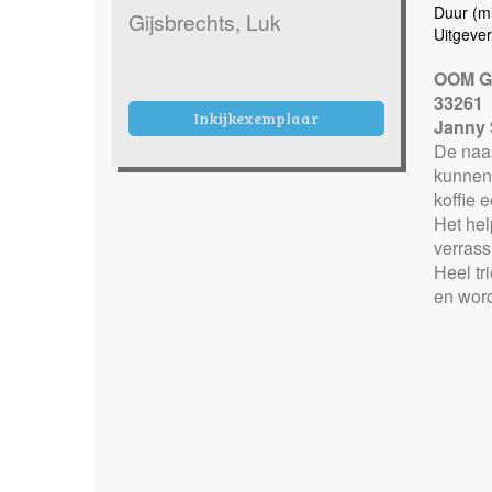
Duur (mi
Gijsbrechts, Luk
Uitgever
OOM G
33261
Inkijkexemplaar
Janny S
De naa
kunnen 
koffie 
Het hel
verrass
Heel tr
en word