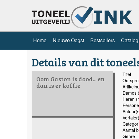
Home
Nieuwe Oogst
Bestsellers
Catalog
Details van dit toneel
Titel
Oom Gaston is dood... en
Oorspron
dan is er koffie
Artikel
Dames (
Heren (
Persone
Auteur(s
Vertaler
Categor
Aantal b
Genre