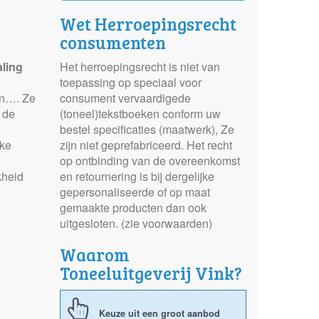
Wet Herroepingsrecht
consumenten
aling
Het herroepingsrecht is niet van
toepassing op speciaal voor
en…. Ze
consument vervaardigede
 de
(toneel)tekstboeken conform uw
bestel specificaties (maatwerk), Ze
uke
zijn niet geprefabriceerd. Het recht
op ontbinding van de overeenkomst
kheid
en retournering is bij dergelijke
gepersonaliseerde of op maat
gemaakte producten dan ook
uitgesloten. (zie voorwaarden)
Waarom
Toneeluitgeverij Vink?
Keuze uit een groot aanbod