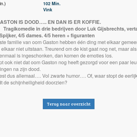
n.)
102 Min.
Vink
ASTON IS DOOD….. EN DAN IS ER KOFFIE.
Tragikomedie in drie bedrijven door Luk Gijsbrechts, vert
pijker, 4/5 dames. 4/5 heren + figuranten
ste familie van oom Gaston hebben één ding met elkaar geme
elkaar niet uitstaan. Treurend om de kist gaat nog net, maar als
eenmaal is ingeschonken, dan komen de emoties los.
pt ook niet dat oom Gaston nog heeft gezorgd voor een paar le
ingen na zijn dood.
iest dus allemaal…. Vol zwarte humor…. Of, waar stopt de eerlij
t de schijnheiligheid doorzien?
Terug naar overzicht