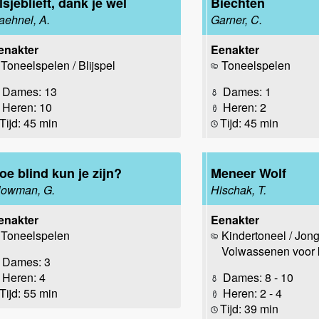
lsjeblieft, dank je wel
Biechten
aehnel, A.
Garner, C.
enakter
Eenakter
Toneelspelen / Blijspel
Toneelspelen
Dames: 13
Dames: 1
Heren: 10
Heren: 2
Tijd: 45 min
Tijd: 45 min
oe blind kun je zijn?
Meneer Wolf
lowman, G.
Hischak, T.
enakter
Eenakter
Toneelspelen
Kindertoneel / Jong
Volwassenen voor 
Dames: 3
Heren: 4
Dames: 8 - 10
Tijd: 55 min
Heren: 2 - 4
Tijd: 39 min