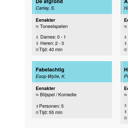
De afgrond
A
Carley, S.
H
Eenakter
E
Toneelspelen
Dames: 0 - 1
Heren: 2 - 3
Tijd: 40 min
Fabelachtig
H
Esop-Wylie, K.
P
Eenakter
E
Blijspel / Komedie
Personen: 5
Tijd: 55 min