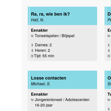
Ra, ra, wie ben ik?
D
Hall, N.
Pe
Eenakter
E
Toneelspelen / Blijspel
Dames: 2
Heren: 2
Tijd: 55 min
Losse contacten
O
Michael, S.
S
Eenakter
T
Jongerentoneel / Adolescenten
16-20 jaar