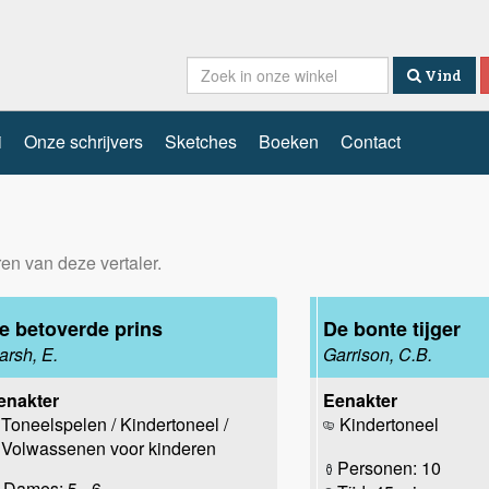
Vind
i
Onze schrijvers
Sketches
Boeken
Contact
ren van deze vertaler.
e betoverde prins
De bonte tijger
arsh, E.
Garrison, C.B.
enakter
Eenakter
Toneelspelen / Kindertoneel /
Kindertoneel
Volwassenen voor kinderen
Personen: 10
Dames: 5 - 6