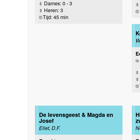
Dames: 0 - 3
Heren: 3
Tijd: 45 min
K
W
E
De levensgeest & Magda en
H
Josef
z
Eliet, D.F.
N