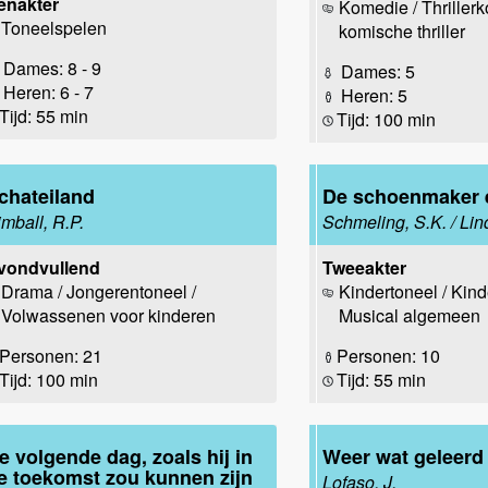
enakter
Komedie / Thriller
Toneelspelen
komische thriller
Dames: 8 - 9
Dames: 5
Heren: 6 - 7
Heren: 5
Tijd: 55 min
Tijd: 100 min
chateiland
De schoenmaker e
imball, R.P.
Schmeling, S.K. / Lin
vondvullend
Tweeakter
Drama / Jongerentoneel /
Kindertoneel / Kind
Volwassenen voor kinderen
Musical algemeen
Personen: 21
Personen: 10
Tijd: 100 min
Tijd: 55 min
e volgende dag, zoals hij in
Weer wat geleerd
e toekomst zou kunnen zijn
Lofaso, J.