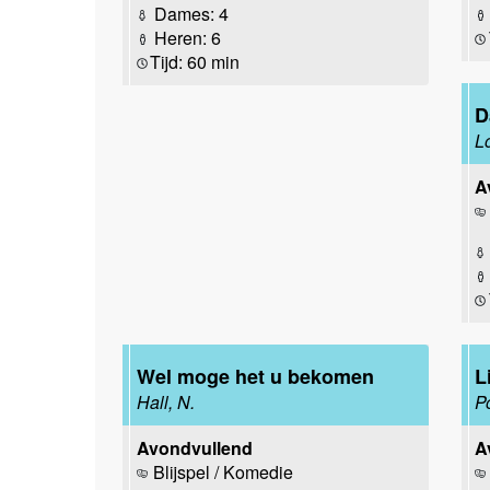
Dames: 4
Heren: 6
Tijd: 60 min
D
L
A
Wel moge het u bekomen
L
Hall, N.
P
Avondvullend
A
Blijspel / Komedie