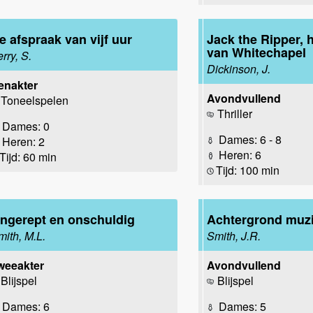
e afspraak van vijf uur
Jack the Ripper, 
van Whitechapel
rry, S.
Dickinson, J.
enakter
Avondvullend
Toneelspelen
Thriller
Dames: 0
Dames: 6 - 8
Heren: 2
Heren: 6
Tijd: 60 min
Tijd: 100 min
ngerept en onschuldig
Achtergrond muz
mith, M.L.
Smith, J.R.
weeakter
Avondvullend
Blijspel
Blijspel
Dames: 6
Dames: 5