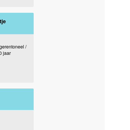
tje
gerentoneel /
 jaar