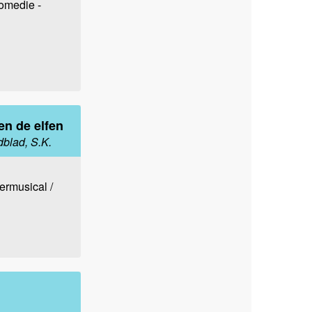
komedie -
n de elfen
dblad, S.K.
ermusical /