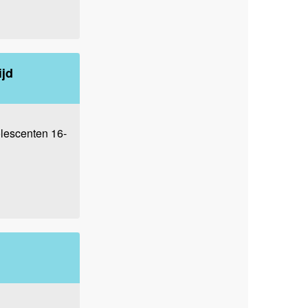
ijd
lescenten 16-
n