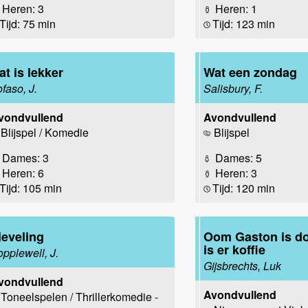
Heren: 3
Heren: 1
Tijd: 75 min
Tijd: 123 min
at is lekker
Wat een zondag
ofaso, J.
Salisbury, F.
vondvullend
Avondvullend
Blijspel / Komedie
Blijspel
Dames: 3
Dames: 5
Heren: 6
Heren: 3
Tijd: 105 min
Tijd: 120 min
ieveling
Oom Gaston is do
is er koffie
opplewell, J.
Gijsbrechts, Luk
vondvullend
Avondvullend
Toneelspelen / Thrillerkomedie -