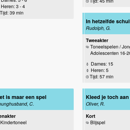
Tijd: 45 min
Heren: 3 - 4
Tijd: 39 min
In hetzelfde schui
Rudolph, G.
Tweeakter
Toneelspelen / Jon
Adolescenten 16-20
Dames: 15
Heren: 5
Tijd: 57 min
et is maar een spel
Kleed je toch aan
ounghusband, C.
Oliver, R.
enakter
Kort
Kindertoneel
Blijspel