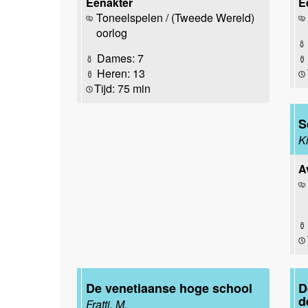
Eenakter
E
Toneelspelen / (Tweede Wereld)
oorlog
Dames: 7
Heren: 13
Tijd: 75 min
S
K
A
De venetiaanse hoge school
D
d
Fratti, M.