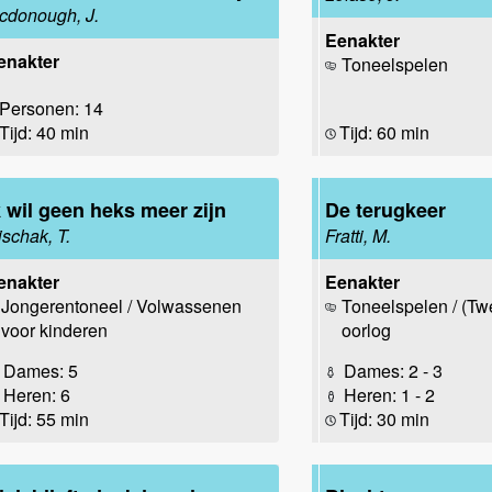
cdonough, J.
Eenakter
enakter
Toneelspelen
Personen: 14
Tijd: 40 min
Tijd: 60 min
k wil geen heks meer zijn
De terugkeer
ischak, T.
Fratti, M.
enakter
Eenakter
Jongerentoneel / Volwassenen
Toneelspelen / (T
voor kinderen
oorlog
Dames: 5
Dames: 2 - 3
Heren: 6
Heren: 1 - 2
Tijd: 55 min
Tijd: 30 min