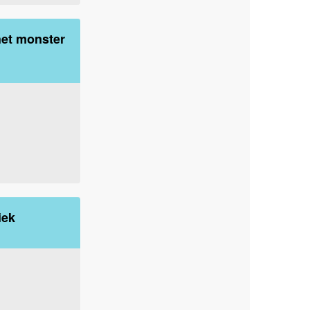
het monster
iek