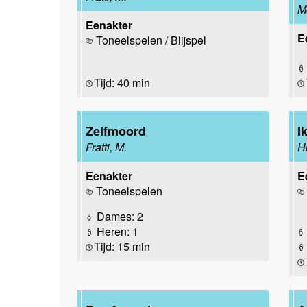
M
Eenakter
E
Toneelspelen / Blijspel
Tijd: 40 min
Zelfmoord
I
Fratti, M.
H
Eenakter
E
Toneelspelen
Dames: 2
Heren: 1
Tijd: 15 min