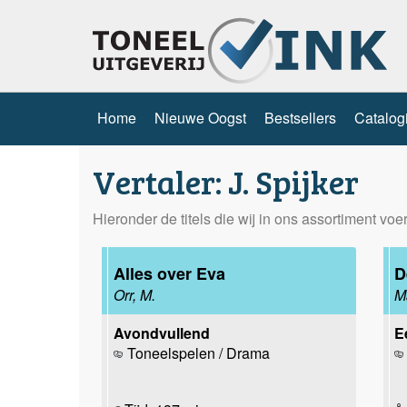
Home
Nieuwe Oogst
Bestsellers
Catalog
Vertaler: J. Spijker
Hieronder de titels die wij in ons assortiment voe
Alles over Eva
D
Orr, M.
M
Avondvullend
E
Toneelspelen / Drama