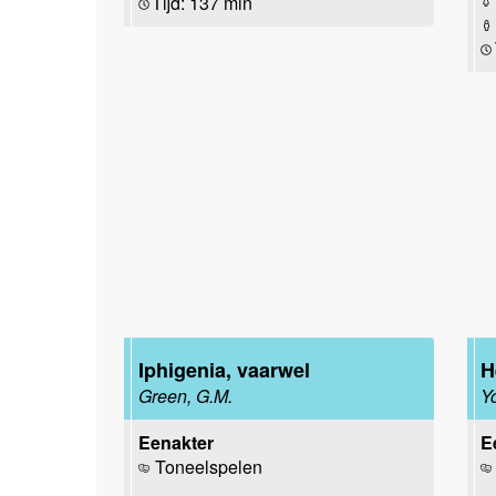
Tijd: 137 min
Iphigenia, vaarwel
H
Green, G.M.
Y
Eenakter
E
Toneelspelen