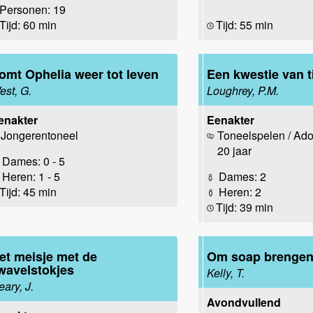
Personen: 19
Tijd: 60 min
Tijd: 55 min
omt Ophelia weer tot leven
Een kwestie van t
est, G.
Loughrey, P.M.
enakter
Eenakter
Jongerentoneel
Toneelspelen / Ado
20 jaar
Dames: 0 - 5
Heren: 1 - 5
Dames: 2
Tijd: 45 min
Heren: 2
Tijd: 39 min
et meisje met de
Om soap brenge
wavelstokjes
Kelly, T.
eary, J.
Avondvullend