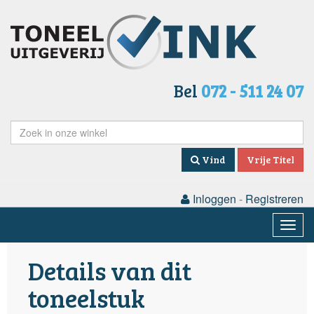
Bel
072 - 511 24 07
Vind
Vrije Titel
Inloggen
-
Registreren
Togg
navig
Details van dit
toneelstuk