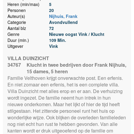
Heren (min/max)
5
Personen
20
Auteur(s)
Nijhuis, Frank
Categorie
Avondvullend
Aantal blz
72
Genre
Nieuwe oogst Vink / Klucht
Duur (min.)
109 Min.
Uitgever
Vink
VILLA DUINZICHT
34767
Klucht in twee bedrijven door Frank Nijhuis,
15 dames, 5 heren
Familie Velthoven krijgt onverwachte post. Een erfenis.
En niet zomaar een erfenis, het is een complete villa.
Villa Duinzicht met alles erop en er aan. De verhuizing
wordt ingezet. De familie neemt hun intrek in hun
nieuwe onderkomen. Maar het lijkt of hier de tijd heeft
stilgestaan. Het zittende personeel runt het huis op
wonderlijke wijze. Ook blijken de overleden familieleden
nog niet echt hun rust te hebben gevonden. Van alle
kanten wordt er druk uitgeoefend op de familie om