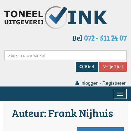
Bel
072 - 511 24 07
Vind
Vrije Titel
Inloggen
-
Registreren
Togg
navig
Auteur: Frank Nijhuis