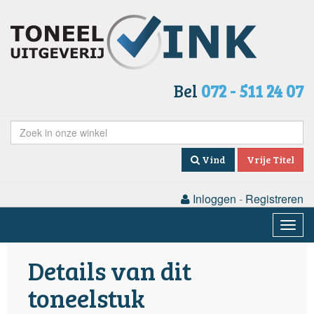
Bel
072 - 511 24 07
Vind
Vrije Titel
Inloggen
-
Registreren
Togg
navig
Details van dit
toneelstuk